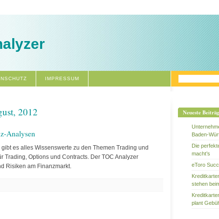
alyzer
ENSCHUTZ
IMPRESSUM
gust, 2012
Neueste Beiträ
Unternehme
nz-Analysen
Baden-Wür
Die perfek
 gibt es alles Wissenswerte zu den Themen Trading und
macht’s
ür Trading, Options und Contracts. Der TOC Analyzer
eToro Succ
nd Risiken am Finanzmarkt.
Kreditkart
stehen bei
Kreditkart
plant Gebü