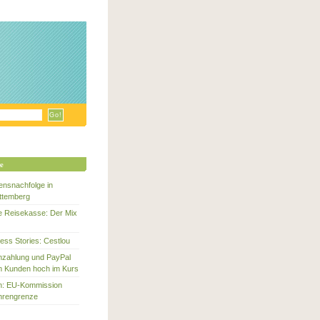
ge
nsnachfolge in
ttemberg
te Reisekasse: Der Mix
ess Stories: Cestlou
enzahlung und PayPal
m Kunden hoch im Kurs
en: EU-Kommission
hrengrenze