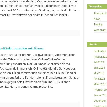
editsumme, die in Mecklenburg-Vorpommern vergeben wurde:
n die Kunden deutschlandweit die niedrigsten Kredite von
Kategorien
n sich mit 20 Prozent weniger Geld begnügen als die Baden-
Finanzlexi
 fast 13 Prozent weniger als im Bundesdurchschnitt.
News
Trading
Wirtschaft
Archiv
e-Käufer bezahlen mit Klarna
September
t in Europa mit großer Geschwindigkeit. Viele Menschen
August 201
 oder Tablet inzwischen zum Online-Einkauf – das
Juli 2013
twicklung zusätzlich. Der Zahlungsdienstleister Klarna
Juni 2013
 Wachstum, da immer mehr Online-Händler die Services von
anbieten. Hinzu kommt: Auch die einzelnen Online-Händler
Mai 2013
innen zusätzliche Kunden, die mit Klarna bezahlen. So freut
April 2013
ckholm gegründete Unternehmen nun über 10 Millionen
März 2013
en Ländern, in denen Klarna präsent ist.
Februar 20
Januar 201
Dezember 
November 