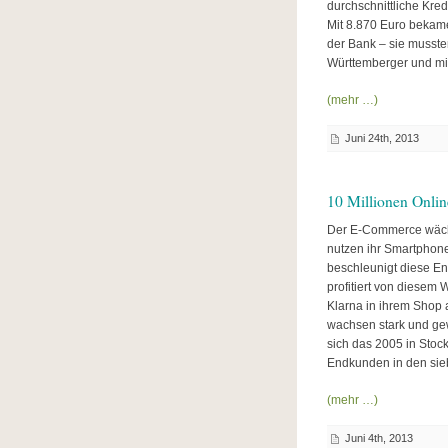
durchschnittliche Kr
Mit 8.870 Euro bekame
der Bank – sie musste
Württemberger und mit
(mehr …)
Juni 24th, 2013
10 Millionen Onlin
Der E-Commerce wächs
nutzen ihr Smartphone
beschleunigt diese En
profitiert von diesem
Klarna in ihrem Shop 
wachsen stark und gew
sich das 2005 in Sto
Endkunden in den sieb
(mehr …)
Juni 4th, 2013