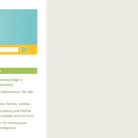
ge
nsnachfolge in
ttemberg
te Reisekasse: Der Mix
ess Stories: Cestlou
enzahlung und PayPal
m Kunden hoch im Kurs
en: EU-Kommission
hrengrenze