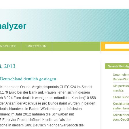
alyzer
ENSCHUTZ
IMPRESSUM
i, 2013
Neueste Beiträ
Unternehme
 Deutschland deutlich gestiegen
Baden-Wür
Die perfek
Kunden des Online-Vergleichsportals CHECK24 im Schnitt
macht’s
0.179 Euro bei der Bank auf. Frauen liehen sich in diesem
eToro Succ
lich 8.924 Euro deutlich weniger als männliche Kunden(10.658
 der Anzahl der Abschlüsse pro Bundesland wurden in beiden
Kreditkart
stehen bei
eutschlandweit in Baden-Württemberg die höchsten
ommen: Im Jahr 2012 nahmen die Schwaben mit
Kreditkart
6 Euro vier Prozent höhere Kredite auf als der
plant Gebü
sche in diesem Jahr. Deutlich niedrigerwar jedoch die