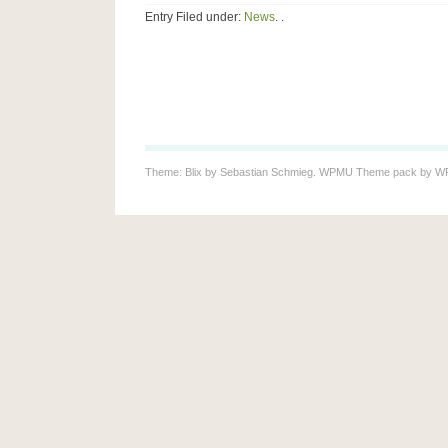
Entry Filed under:
News
. .
Theme: Blix by
Sebastian Schmieg
. WPMU Theme pack by
W